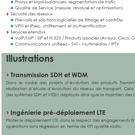
Proxys et load-balancers, segmentation de trafic
Qualité de Service (mesure, analyse et optimisation)
Sécurité des réseaux
Firewalls et solutions logicielles de filtrage et contrôle
VPN et IPsec, chiffrement et authentification
Services étendus
VoIP/ToIP : SIP et H.323 / Produits associés (Avaya, Cisco, 
Communications unifiées – SVI – Multimédias / IPTV
Illustrations
Transmission SDH et WDM
Dans le cadre des projets d’évolution des produits Transm
réalisation d’étude d’évolution du réseau de transport. Cel
des systèmes SDH et WDM déployés ainsi que le maintien des s
Ingénierie pré-déploiement LTE
Piloter le déploiement LTE dans le respect des engagements fin
opérations sans régression en terme de KPI qualité radio.