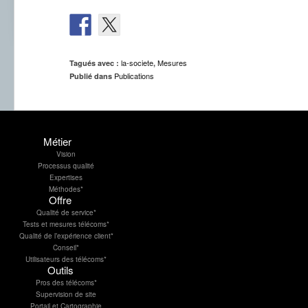
la-societe
Mesures
Tagués avec :
,
Publications
Publié dans
Métier
Vision
Processus qualité
Expertises
Méthodes*
Offre
Qualité de service*
Tests et mesures télécoms*
Qualité de l’expérience client*
Conseil*
Utilisateurs des télécoms*
Outils
Pros des télécoms*
Supervision de site
Portail et Cartographie