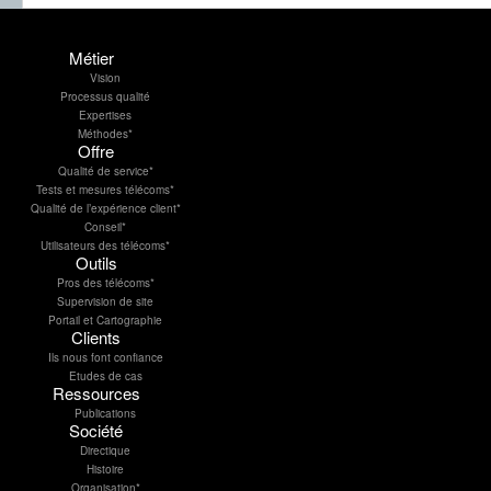
Ingénieurs Télécom Réseaux
Mobiles pour nos sites de
Paris, Aix-en-Provence et
Métier
Casablanca...
Vision
Processus qualité
Technicien Telecom –
Expertises
Bureau d’étude H/F
Méthodes*
02CDI – Poste basé à Paris
Offre
Intramuros Description
Qualité de service*
Directement rattaché au
Tests et mesures télécoms*
responsable de la BU...
Qualité de l’expérience client*
Conseil*
Utilisateurs des télécoms*
Outils
Opérateur de Mesures
H/F
Pros des télécoms*
Supervision de site
Les opérateurs de mesure
Portail et Cartographie
sont au cœur de l’activité de
Clients
Directique, assurant pour le
Ils nous font confiance
compte...
Etudes de cas
Ressources
Publications
Société
Ingénieur Commercial
H/F
Directique
Histoire
Nous recherchons un.e
Organisation*