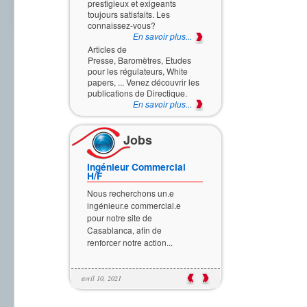
prestigieux et exigeants
toujours satisfaits. Les
connaissez-vous?
En savoir plus...
Articles de
Presse, Baromètres, Etudes
Opérateur de Mesures
pour les régulateurs, White
H/F
papers, ... Venez découvrir les
Les opérateurs de mesure
publications de Directique.
sont au cœur de l’activité de
En savoir plus...
Directique, assurant pour le
compte...
Jobs
Ingénieur Commercial
H/F
Nous recherchons un.e
ingénieur.e commercial.e
pour notre site de
Casablanca, afin de
renforcer notre action...
Ingénieur Télécom
Réseaux Mobiles H/F
....
....
avril 10, 2021
Nous recherchons des