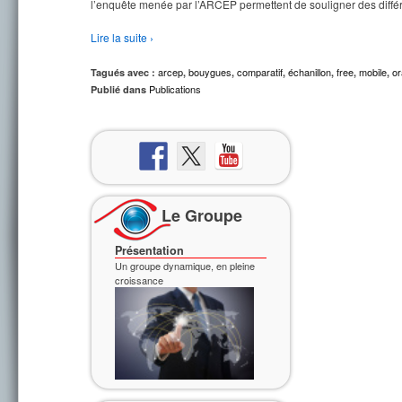
l’enquête menée par l’ARCEP permettent de souligner des différ
Lire la suite ›
arcep
bouygues
comparatif
échanillon
free
mobile
o
Tagués avec :
,
,
,
,
,
,
Publications
Publié dans
Le Groupe
Découvrez notre activité
Contrôle Inspection & Sécurité
Présentation
Un groupe dynamique, en pleine
croissance
Découvrez notre activité
Professional Services